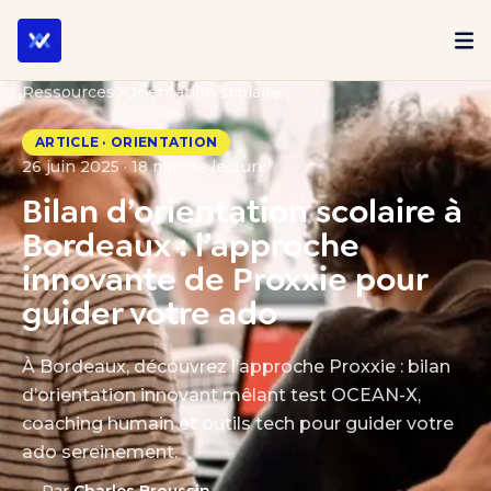
Ressources
Orientation scolaire
ARTICLE · ORIENTATION
26 juin 2025 · 18 min de lecture
Bilan d’orientation scolaire à
Bordeaux : l’approche
innovante de Proxxie pour
guider votre ado
À Bordeaux, découvrez l’approche Proxxie : bilan
d’orientation innovant mêlant test OCEAN-X,
coaching humain et outils tech pour guider votre
ado sereinement.