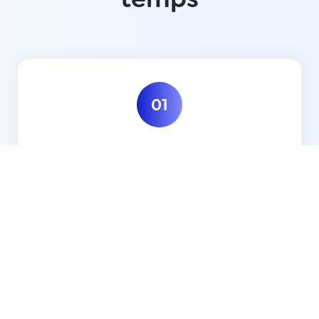
0
1
Passe le test OCEAN-X©
Un test dynamique, basé sur le modèle
OCEAN (Big Five), qui évalue 5 traits
fondamentaux de ta personnalité, ton
style cognitif, et tes moteurs de
motivation profonde.