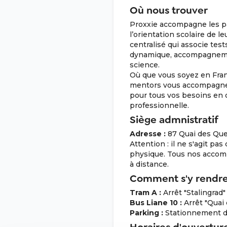
Où nous trouver
Proxxie accompagne les p
l’orientation scolaire de l
centralisé qui associe tes
dynamique, accompagneme
science.
Où que vous soyez en Franc
mentors vous accompagne
pour tous vos besoins en o
professionnelle.
Siège admnistratif
Adresse :
87 Quai des Que
Attention : il ne s'agit pa
physique. Tous nos acco
à distance.
Comment s'y rendr
Tram A :
Arrêt "Stalingrad"
Bus Liane 10 :
Arrêt "Quai
Parking :
Stationnement di