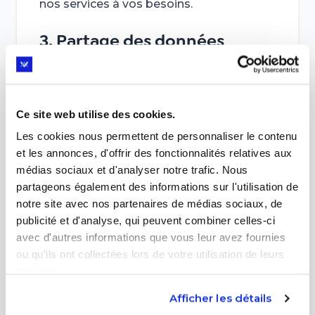
nos services à vos besoins.
3. Partage des données
Vos données ne seront jamais vendues
ou partagées avec des tiers sans votre
consentement explicite. Cependant, elles
Ce site web utilise des cookies.
peuvent être partagées avec nos
Les cookies nous permettent de personnaliser le contenu
prestataires de services de confiance
et les annonces, d'offrir des fonctionnalités relatives aux
pour assurer le bon fonctionnement de la
médias sociaux et d'analyser notre trafic. Nous
plateforme (par exemple, hébergement
partageons également des informations sur l'utilisation de
ou analyse de données).
notre site avec nos partenaires de médias sociaux, de
publicité et d'analyse, qui peuvent combiner celles-ci
4. Sécurité des données
avec d'autres informations que vous leur avez fournies
ou qu'ils ont collectées lors de votre utilisation de leurs
Nous mettons en œuvre des mesures de
services.
sécurité rigoureuses pour protéger vos
informations contre tout accès non
Afficher les détails
autorisé, perte ou altération. Vos