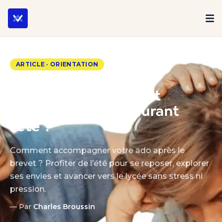
Ressources
Orientation scolaire
ARTICLE · ORIENTATION
18 juillet 2025 · 5 min de lecture
Post 3ème, comment
préparer le lycée durant
l'été ?
Comment accompagner votre ado après le
brevet ? Profiter de l’été pour se reposer, explorer
ses envies et avancer vers le lycée sans stress ni
pression.
— Par
Charles Broussin