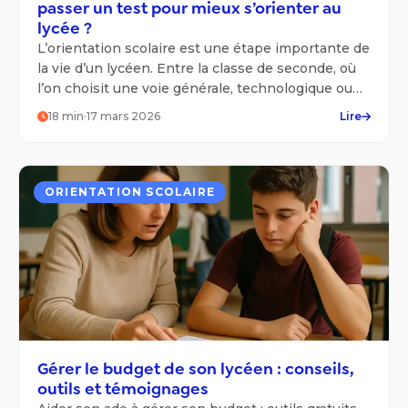
passer un test pour mieux s’orienter au
lycée ?
L’orientation scolaire est une étape importante de
la vie d’un lycéen. Entre la classe de seconde, où
l’on choisit une voie générale, technologique ou
professionnelle, la première et la terminale, où il
18
min
·
17 mars 2026
Lire
faut sélectionner des spécialités et formuler des
vœux d’études supérieures, chaque élève est
confronté à des décisions importantes pour son
avenir.
ORIENTATION SCOLAIRE
Gérer le budget de son lycéen : conseils,
outils et témoignages