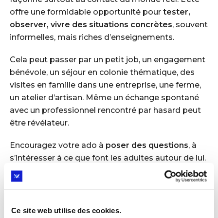
offre une formidable opportunité pour
tester,
observer, vivre des situations concrètes
, souvent
informelles, mais riches d’enseignements.
Cela peut passer par un petit job, un engagement
bénévole, un séjour en colonie thématique, des
visites en famille dans une entreprise, une ferme,
un atelier d’artisan. Même un échange spontané
avec un professionnel rencontré par hasard peut
être révélateur.
Encouragez votre ado à
poser des questions
, à
s’intéresser à ce que font les adultes autour de lui.
À comprendre leur quotidien, leurs choix, leurs
contraintes. Ces micro-explorations permettent
d’enrichir la vision qu’il a du travail, des secteurs
d’activité, et de mieux cerner ce qui l’attire ou non.
Ce site web utilise des cookies.