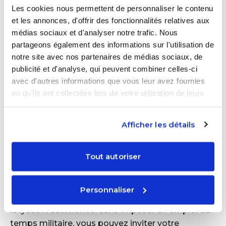
Les cookies nous permettent de personnaliser le contenu
Même une expérience qui ne plaît pas est utile.
et les annonces, d'offrir des fonctionnalités relatives aux
Elle affine la perception de soi, clarifie ce que l’on
médias sociaux et d'analyser notre trafic. Nous
ne veut pas, et développe un esprit d’analyse.
partageons également des informations sur l'utilisation de
C’est bien plus structurant que de simplement
notre site avec nos partenaires de médias sociaux, de
“réfléchir à ce qu’on aime”.
publicité et d'analyse, qui peuvent combiner celles-ci
avec d'autres informations que vous leur avez fournies
ou qu'ils ont collectées lors de votre utilisation de leurs
Créez votre compte
services.
Afficher les détails
Cultiver l’autonomie
dans
l’organisation de ses journées
Tout autoriser
En parallèle de ces temps d’exploration, l’été peut
Personnaliser
aussi servir à renforcer une compétence clé pour
le lycée :
l’autonomie
. Sans imposer un emploi du
temps militaire, vous pouvez inviter votre