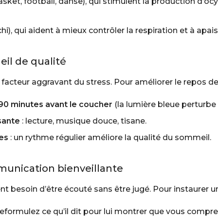
sket, football, danse), qui stimulent la production d’ocy
chi), qui aident à mieux contrôler la respiration et à apa
il de qualité
acteur aggravant du stress. Pour améliorer le repos de
 90 minutes avant le coucher
(la lumière bleue perturbe
sante
: lecture, musique douce, tisane.
es
: un rythme régulier améliore la qualité du sommeil.
unication bienveillante
t besoin d’être écouté sans être jugé. Pour instaurer u
reformulez ce qu’il dit pour lui montrer que vous compre