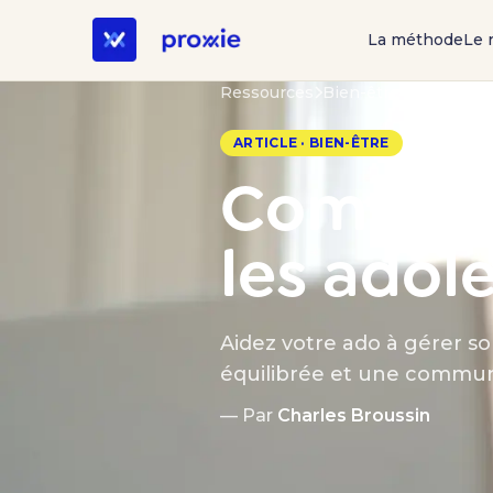
La méthode
Le 
Ressources
Bien-être
31 mars 202
ARTICLE · BIEN-ÊTRE
Comment 
les adol
Aidez votre ado à gérer so
équilibrée et une commun
— Par
Charles Broussin