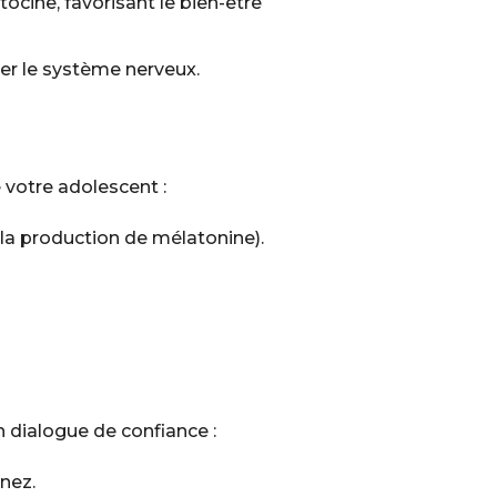
tocine, favorisant le bien-être
iser le système nerveux.
 votre adolescent :
 la production de mélatonine).
n dialogue de confiance :
nez.