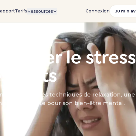
rapport
Tarifs
Connexion
Ressources
30 min av
5 · 4 min de lecture
gérer le stress
escents
n stress avec des techniques de relaxation, une 
ication ouverte pour son bien-être mental.