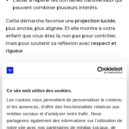
L’aider à repérer les domaines transversaux qui
peuvent combiner plusieurs intérêts.
Cette démarche favorise une
projection lucide
,
plus ancrée, plus alignée. Et elle montre à votre
enfant que vous êtes là, non pas pour contrôler,
mais pour soutenir sa réflexion avec
respect et
rigueur
.
Faire un entre-deux
C’est là l’un des enjeux les plus subtils pour un
Ce site web utilise des cookies.
parent : ne pas projeter ses propres peurs, ses
Les cookies nous permettent de personnaliser le contenu
propres attentes, ses anciens rêves. Face à un
et les annonces, d'offrir des fonctionnalités relatives aux
choix stratégique, on peut être tenté de pousser
médias sociaux et d'analyser notre trafic. Nous
vers la sécurité, la reconnaissance, ou ce que l’on
partageons également des informations sur l'utilisation de
croit être "le bon choix".
notre site avec nos partenaires de médias sociaux, de