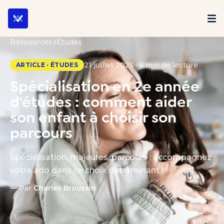
Ressources
Études
21 juillet 2025 · 4 min de lecture
ARTICLE · ÉTUDES
Spécialisation en 2e année
d'études : comment aider
son enfant à choisir son
parcours
Spécialisation, majeures, parcours : accompagnez
votre ado dans ce choix déterminant !
— Par
Charles Broussin