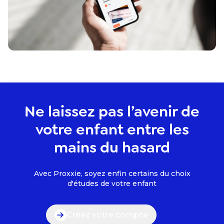
Ne laissez pas l’avenir de
votre enfant entre les
mains du hasard
Avec Proxxie, soyez enfin certains du choix
d'études de votre enfant
Créez votre compte