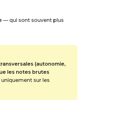
e
— qui sont souvent plus
ransversales (autonomie,
ue les notes brutes
ré uniquement sur les
s