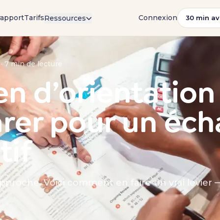
rapport
Tarifs
Connexion
Ressources
30 min av
n
 · 7 min de lecture
en d’orientation 
arer pour un éc
tif
approche. Voici comment en faire un vrai levier 