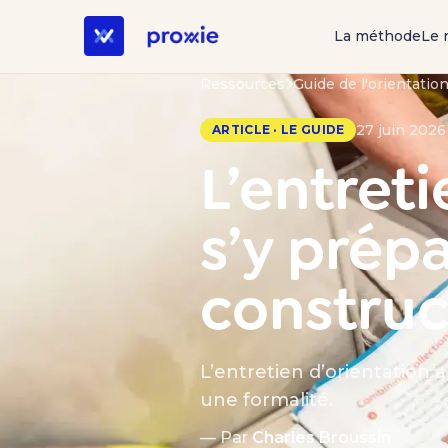
La méthode
Le 
Ressources
Guide de l'orientatio
27 juin 2026
ARTICLE · LE GUIDE
L’entreti
s’y prép
construc
L’entretien d’orientation 
une formalité.
— Par
Charles Broussin