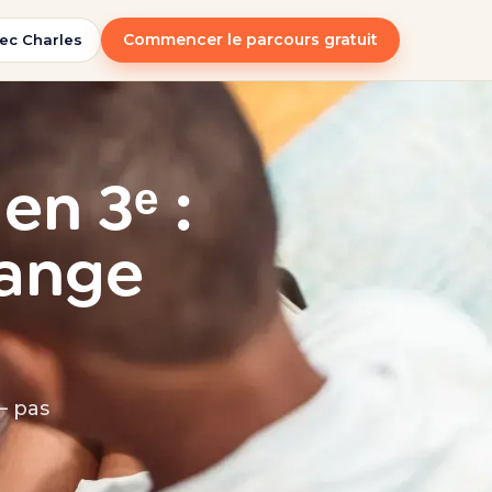
Commencer le parcours gratuit
ec Charles
en 3ᵉ :
hange
— pas