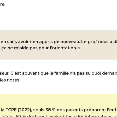
re.
tien sans avoir rien appris de nouveau. Le prof nous a di
ça ne m’aide pas pour l’orientation. »
sseur. C’est souvent que la famille n’a pas su quoi dema
des notes.
a FCPE (2022), seuls 38 % des parents préparent l’ent
le font, 82 % déclarent avoir obtenu des informations uti