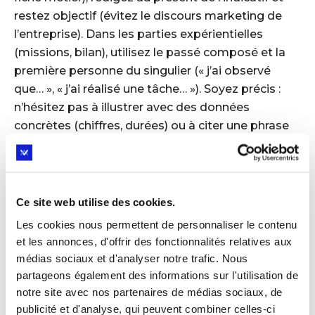
restez objectif (évitez le discours marketing de
l’entreprise). Dans les parties expérientielles
(missions, bilan), utilisez le passé composé et la
première personne du singulier (« j’ai observé
que… », « j’ai réalisé une tâche… »). Soyez précis :
n’hésitez pas à illustrer avec des données
concrètes (chiffres, durées) ou à citer une phrase
de votre maître de stage si elle enrichit votre récit.
Enfin, relisez-vous attentivement pour corriger
l’orthographe et la grammaire. Une relecture
extérieure (parents, professeur, Proxxie Coach©)
Ce site web utilise des cookies.
peut vous aider à peaufiner le texte.
Les cookies nous permettent de personnaliser le contenu
et les annonces, d'offrir des fonctionnalités relatives aux
médias sociaux et d'analyser notre trafic. Nous
ASTUCE PROXXIE
partageons également des informations sur l'utilisation de
notre site avec nos partenaires de médias sociaux, de
publicité et d'analyse, qui peuvent combiner celles-ci
Conseils pratiques et erreurs