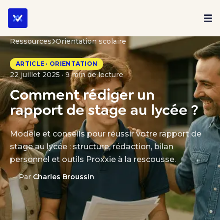
Ressources
Orientation scolaire
ARTICLE · ORIENTATION
22 juillet 2025 · 9 min de lecture
Comment rédiger un
rapport de stage au lycée ?
Modèle et conseils pour réussir votre rapport de
stage au lycée : structure, rédaction, bilan
personnel et outils Proxxie à la rescousse.
— Par
Charles Broussin