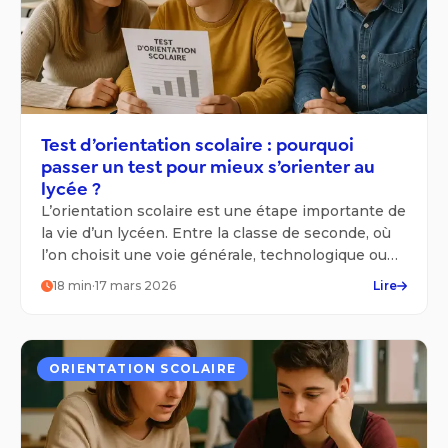
Test d’orientation scolaire : pourquoi
passer un test pour mieux s’orienter au
lycée ?
L’orientation scolaire est une étape importante de
la vie d’un lycéen. Entre la classe de seconde, où
l’on choisit une voie générale, technologique ou
professionnelle, la première et la terminale, où il
18
min
·
17 mars 2026
Lire
faut sélectionner des spécialités et formuler des
vœux d’études supérieures, chaque élève est
confronté à des décisions importantes pour son
avenir.
ORIENTATION SCOLAIRE