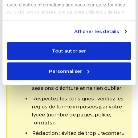
avec d'autres informations que vous leur avez fournies
à éviter
ou qu'ils ont collectées lors de votre utilisation de leurs
services.
Planifiez votre travail : dès le début
Afficher les détails
du stage, commencez un journal de
bord quotidien pour consigner vos
missions et impressions, cela vous
Tout autoriser
aidera grandement à rédiger le
rapport plus tard. Sur la plateforme
Personnaliser
Proxxie, vous pouvez utiliser le
Proxxie Calendar© pour planifier des
sessions d’écriture et ne rien oublier.
Respectez les consignes : vérifiez les
règles de forme imposées par votre
lycée (nombre de pages, police,
formats).
Rédaction : évitez de trop « raconter »