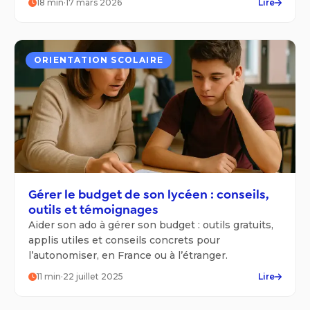
18
min
·
17 mars 2026
Lire
faut sélectionner des spécialités et formuler des
vœux d’études supérieures, chaque élève est
confronté à des décisions importantes pour son
avenir.
ORIENTATION SCOLAIRE
Gérer le budget de son lycéen : conseils,
outils et témoignages
Aider son ado à gérer son budget : outils gratuits,
applis utiles et conseils concrets pour
l’autonomiser, en France ou à l’étranger.
11
min
·
22 juillet 2025
Lire