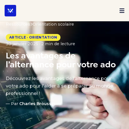
Ressources
Orientation scolaire
ARTICLE · ORIENTATION
30 janvier 2025 · 2 min de lecture
Les avantages de
l’alternance pour votre ado
Découvrez les avantages de l’alternance pour
votre ado pour l'aider à se préparer au monde
professionnel !
— Par
Charles Broussin