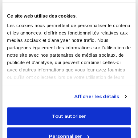
Découvrez les techniques d'apprentissage
adaptées au profil de votre enfant.
Ce site web utilise des cookies.
Les cookies nous permettent de personnaliser le contenu
et les annonces, d'offrir des fonctionnalités relatives aux
3
parrainage
s
BONUS
médias sociaux et d'analyser notre trafic. Nous
Organisation du travail
partageons également des informations sur l'utilisation de
Apprenez à structurer le travail et optimiser
notre site avec nos partenaires de médias sociaux, de
la productivité de votre enfant.
publicité et d'analyse, qui peuvent combiner celles-ci
avec d'autres informations que vous leur avez fournies
ou qu'ils ont collectées lors de votre utilisation de leurs
5
parrainage
s
BONUS
services.
Soft Skills
Afficher les détails
Renforcez les compétences relationnelles
et émotionnelles de votre enfant.
Tout autoriser
Questions fréquentes
Personnaliser