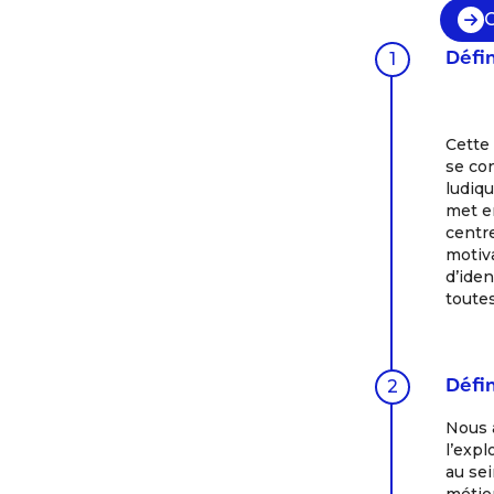
Défin
1
Cette
se con
ludiqu
met e
centre
motiv
d’iden
toutes
Défin
2
Nous 
l’expl
au sei