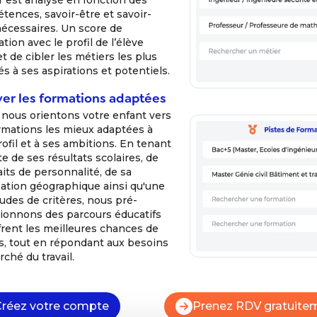
r est analysé en fonction des
tences, savoir-être et savoir-
nécessaires. Un score de
ation avec le profil de l’élève
 de cibler les métiers les plus
s à ses aspirations et potentiels.
ver les formations adaptées
 nous orientons votre enfant vers
ormations les mieux adaptées à
ofil et à ses ambitions. En tenant
 de ses résultats scolaires, de
aits de personnalité, de sa
sation géographique ainsi qu'une
udes de critères, nous pré-
tionnons des parcours éducatifs
frent les meilleures chances de
s, tout en répondant aux besoins
ché du travail.
Créez votre compte
Prenez RDV gratuite