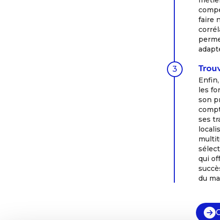
métie
compé
faire 
corrél
permet
adapté
Trou
3
Enfin,
les f
son pr
compte
ses tr
locali
multit
sélec
qui of
succè
du mar