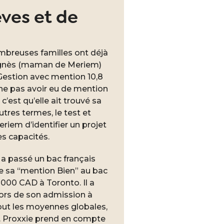
ves et de
mbreuses familles ont déjà
 Agnès (maman de Meriem)
Gestion avec mention 10,8
ne pas avoir eu de mention
’est qu’elle ait trouvé sa
autres termes, le test et
iem d’identifier un projet
es capacités.
i a passé un bac français
ue sa
“mention Bien”
au bac
 1000 CAD à Toronto. Il a
lors de son admission à
tout les moyennes globales,
. Proxxie prend en compte