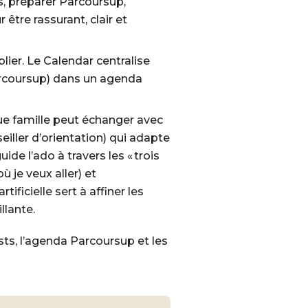
s, préparer Parcoursup,
être rassurant, clair et
blier. Le
Calendar
centralise
Parcoursup) dans un agenda
ue famille peut échanger avec
iller d’orientation) qui adapte
ide l’ado à travers les « trois
où je veux aller) et
tificielle sert à affiner les
llante.
ests, l’agenda Parcoursup et les