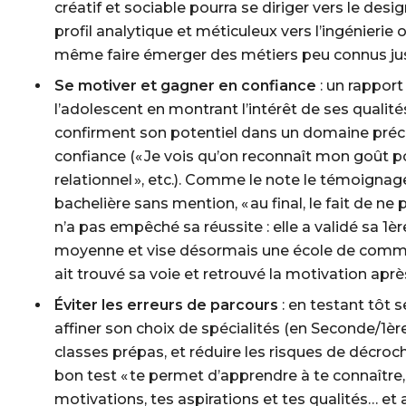
créatif et sociable pourra se diriger vers le des
profil analytique et méticuleux vers l’ingénierie 
même faire émerger des métiers peu connus jus
Se motiver et gagner en confiance
: un rapport
l’adolescent en montrant l’intérêt de ses qualités
confirment son potentiel dans un domaine précis,
confiance (« Je vois qu’on reconnaît mon goût pou
relationnel », etc.). Comme le note le témoigna
bachelière sans mention, « au final, le fait de n
n’a pas empêché sa réussite : elle a validé sa 1
moyenne et vise désormais une école de commerc
ait trouvé sa voie et retrouvé la motivation aprè
Éviter les erreurs de parcours
: en testant tôt 
affiner son choix de spécialités (en Seconde/1ère
classes prépas, et réduire les risques de décroch
bon test « te permet d’apprendre à te connaîtr
motivations, tes aspirations et tes qualités… et 