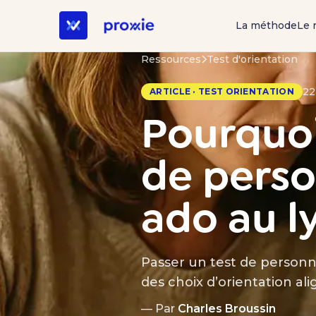
La méthode
Le 
Ressources
Test d'orientation
22
ARTICLE · TEST ORIENTATION
Pourquoi
de perso
ado au l
Passer un test de personna
des choix d’orientation al
— Par
Charles Broussin