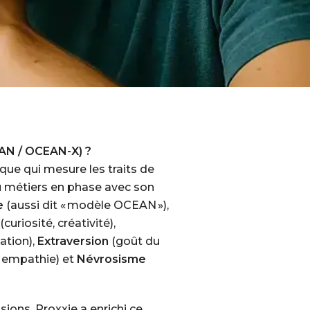
EAN / OCEAN-X) ?
ue qui mesure les traits de
u métiers en phase avec son
e
(aussi dit « modèle OCEAN »),
(curiosité, créativité),
ation),
Extraversion
(goût du
 empathie) et
Névrosisme
ions. Proxxie a enrichi ce