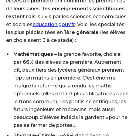
élèves de première ont confirmé les préférences
de leurs aînés :
les enseignements scientifiques
restent rois
, suivis par les sciences économiques
et sociales
education.gouv.fr
. Voici les spécialités
les plus plébiscitées en
1ère générale
(les élèves
en choisissent 3 à ce stade) :
Mathématiques
– la grande favorite, choisie
par
66%
des élèves de première. Autrement
dit, deux tiers des lycéens généraux prennent
l’option maths en première. C’est énorme,
malgré la réforme qui a rendu les maths
optionnels (elles n’étant plus obligatoires dans
le tronc commun). Les profils scientifiques, les
futurs ingénieurs et médecins, mais aussi
beaucoup d’élèves indécis la gardent « pour ne
pas se fermer de portes ».
Physique-Chimie
– ~
45%
des élèves de