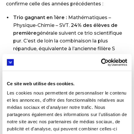
confirme celle des années précédentes :
Trio gagnant en 1ère :
Mathématiques –
Physique-Chimie – SVT
.
24% des élèves de
première
générale suivent ce trio scientifique
pur. C’est de loin la combinaison la plus
répandue, équivalente à l’ancienne filière S
(Série Scientifique) d’avant 2019. Autrement dit,
près d’1 élève sur 4 reprend spontanément la
configuration “bac S” classique. À noter
que
59% des élèves de ce trio sont des filles
–
Ce site web utilise des cookies.
les jeunes filles sont donc bien présentes dans
Les cookies nous permettent de personnaliser le contenu
le cursus scientifique, contrairement aux idées
et les annonces, d'offrir des fonctionnalités relatives aux
reçues, et cette proportion est en hausse.
médias sociaux et d'analyser notre trafic. Nous
🥈
En deuxième position :
HGGSP – LLCER –
partageons également des informations sur l'utilisation de
SES
, avec
8% des élèves
de première. Cette
notre site avec nos partenaires de médias sociaux, de
combinaison rassemble trois disciplines
publicité et d'analyse, qui peuvent combiner celles-ci