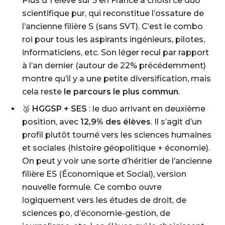
Plus d’1 élève sur 5 en France a choisi ce duo
scientifique pur, qui reconstitue l’ossature de
l’ancienne filière S (sans SVT). C’est le combo
roi pour tous les aspirants ingénieurs, pilotes,
informaticiens, etc. Son léger recul par rapport
à l’an dernier (autour de 22% précédemment)
montre qu’il y a une petite diversification, mais
cela reste
le parcours le plus commun
.
🥈
HGGSP + SES
: le duo arrivant en deuxième
position, avec
12,9% des élèves
. Il s’agit d’un
profil plutôt tourné vers les sciences humaines
et sociales (histoire géopolitique + économie).
On peut y voir une sorte d’héritier de l’ancienne
filière ES (Économique et Social), version
nouvelle formule. Ce combo ouvre
logiquement vers les études de droit, de
sciences po, d’économie-gestion, de