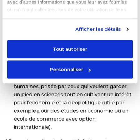
avec d'autres informations que vous leur avez fournies
tournées vers les
sciences humaines et
ou qu'ils ont collectées lors de votre utilisation de leurs
langues
, s’apparentant à un profil ES/L
services.
(Économique-Social/Littéraire) mixé. On y
retrouve beaucoup d’élèves attirés par la
Afficher les détails
culture générale, le débat, les relations
internationales.
Tout autoriser
🥉
Troisième position :
Mathématiques –
HGGSP – SES
, choisie par
7% des élèves
. Une
Personnaliser
combinaison équilibrée mêlant une science
dure (maths) et deux spés de sciences
humaines, prisée par ceux qui veulent garder
un pied en sciences tout en cultivant un intérêt
pour l’économie et la géopolitique (utile par
exemple pour des études en économie ou en
école de commerce avec option
internationale).