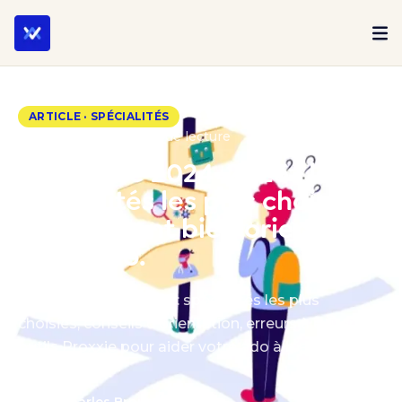
Ressources
Spécialités
ARTICLE · SPÉCIALITÉS
22 juillet 2025 · 18 min de lecture
Terminale 2024-2025 : les
spécialités les plus choisies
et comment bien orienter
votre ado.
Terminale 2024-2025 : spécialités les plus
choisies, conseils d’orientation, erreurs à éviter et
outils Proxxie pour aider votre ado à bien
s’orienter.