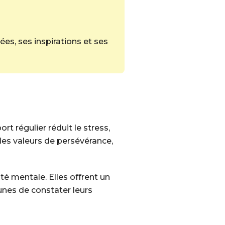
ées, ses inspirations et ses
t régulier réduit le stress,
 des valeurs de persévérance,
té mentale. Elles offrent un
unes de constater leurs