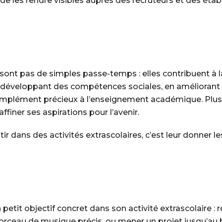
 de les rendre visibles auprès des recruteurs et des é
e sont pas de simples passe-temps : elles contribuent à 
 développant des compétences sociales, en améliorant l
n complément précieux à l’enseignement académique. Plus
ffiner ses aspirations pour l’avenir.
ir dans des activités extrascolaires, c’est leur donner les
 petit objectif concret dans son activité extrascolaire : 
ceau de musique précis, ou mener un projet jusqu’au b