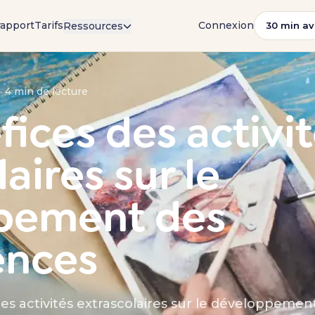
rapport
Tarifs
Connexion
Ressources
30 min av
· 4 min de lecture
fices des activi
aires sur le
pement des
nces
es activités extrascolaires sur le développemen