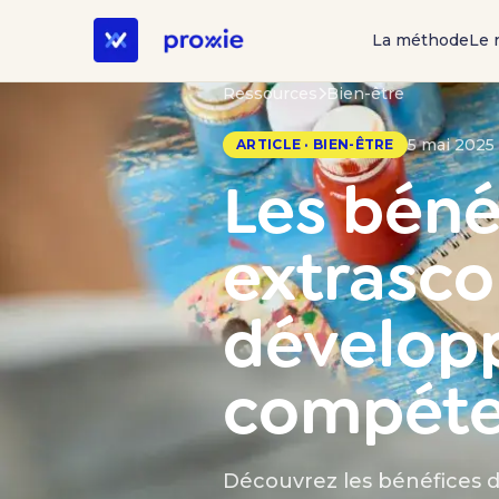
La méthode
Le 
Ressources
Bien-être
5 mai 2025 
ARTICLE · BIEN-ÊTRE
Les béné
extrascol
dévelop
compéte
Découvrez les bénéfices d