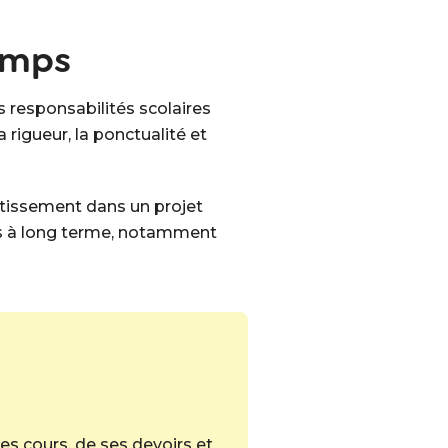
temps
s responsabilités scolaires
rigueur, la ponctualité et
estissement dans un projet
es à long terme, notamment
s cours, de ses devoirs et