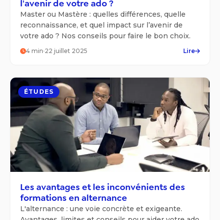
l'avenir de votre ado ?
Master ou Mastère : quelles différences, quelle
reconnaissance, et quel impact sur l’avenir de
votre ado ? Nos conseils pour faire le bon choix.
4
min
·
22 juillet 2025
Lire
ÉTUDES
Les avantages et les inconvénients des
formations en alternance
L'alternance : une voie concrète et exigeante.
Avantages, limites et conseils pour aider votre ado