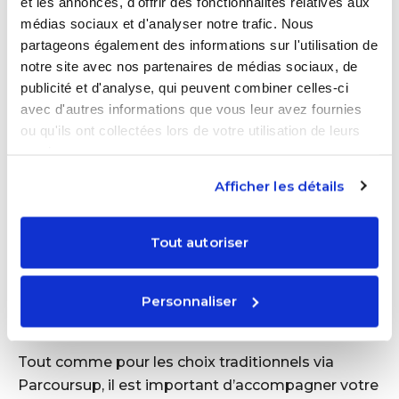
et les annonces, d'offrir des fonctionnalités relatives aux
école privée ou une formation en alternance
médias sociaux et d'analyser notre trafic. Nous
pourrait être une très bonne option.
partageons également des informations sur l'utilisation de
notre site avec nos partenaires de médias sociaux, de
Un développement des compétences
publicité et d'analyse, qui peuvent combiner celles-ci
techniques
: Les écoles qui se spécialisent
avec d'autres informations que vous leur avez fournies
dans un domaine technique ou créatif
ou qu'ils ont collectées lors de votre utilisation de leurs
permettent de développer des compétences
services.
concrètes et souvent recherchées par les
Afficher les détails
recruteurs. Ce type de formation peut offrir une
réelle valeur ajoutée à un CV.
Tout autoriser
Comment accompagner votre ado
dans le choix d’une formation hors
Personnaliser
Parcoursup ?
Tout comme pour les choix traditionnels via
Parcoursup, il est important d’accompagner votre