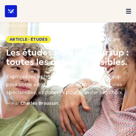
Ressources
Études
31 mars 2025 · 5 min de lecture
ARTICLE · ÉTUDES
Les études hors Parcoursup :
toutes les options possibles.
Explorez les options d’études hors Parcoursup
pour votre ado : formations alternatives, écoles
spécialisées, et conseils pour orienter ses choix.
— Par
Charles Broussin