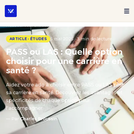
Ressources
Études
5 mai 2025 · 3 min de lecture
ARTICLE · ÉTUDES
PASS ou LAS : Quelle option
choisir pour une carrière en
santé ?
Aidez votre ado à choisir entre PASS ou LAS pour
sa carrière en santé. Découvrez les avantages et
spécificités de chaque option pour
l'accompagner.
— Par
Charles Broussin