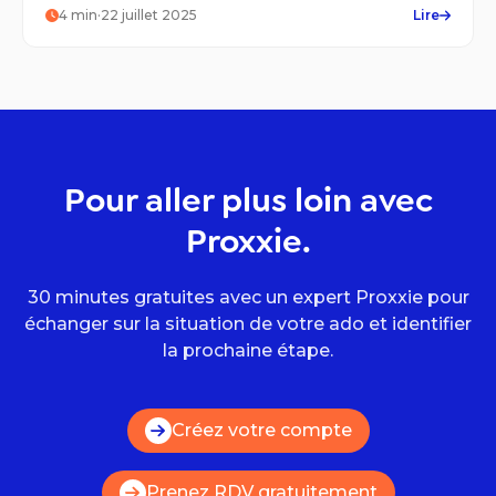
viser plus haut.
4
min
·
22 juillet 2025
Lire
Pour aller plus loin avec
Proxxie.
30 minutes gratuites avec un expert Proxxie pour
échanger sur la situation de votre ado et identifier
la prochaine étape.
Créez votre compte
Prenez RDV gratuitement