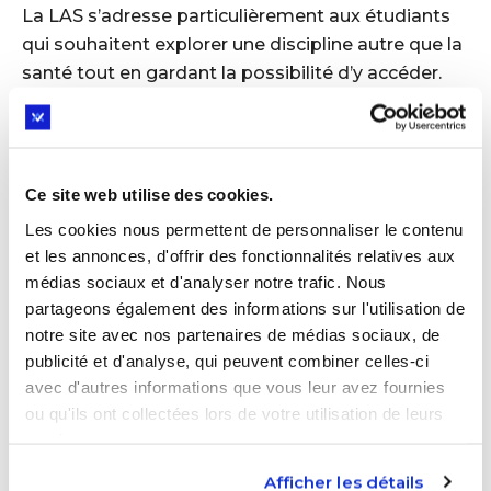
La LAS s’adresse particulièrement aux étudiants
qui souhaitent explorer une discipline autre que la
santé tout en gardant la possibilité d’y accéder.
En résumé,
PASS :
Une option idéale pour ceux qui veulent se
Ce site web utilise des cookies.
plonger directement dans les études de santé,
Les cookies nous permettent de personnaliser le contenu
mais sans possibilité de redoublement.
et les annonces, d'offrir des fonctionnalités relatives aux
médias sociaux et d'analyser notre trafic. Nous
LAS :
Un choix plus ouvert pour explorer d’autres
partageons également des informations sur l'utilisation de
disciplines tout en gardant une chance d’intégrer
notre site avec nos partenaires de médias sociaux, de
les filières MMOPK.
publicité et d'analyse, qui peuvent combiner celles-ci
avec d'autres informations que vous leur avez fournies
ou qu'ils ont collectées lors de votre utilisation de leurs
Nos conseils pour accompagner votre
services.
ado
Afficher les détails