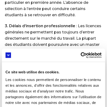
particulier en première année. L’absence de
sélection à l’entrée peut conduire certains
étudiants à se retrouver en difficulté.
3. Délais d’insertion professionnelle
: Les licences
générales ne permettent pas toujours d’entrer
directement sur le marché du travail. La plupart
des étudiants doivent poursuivre avec un master
pour obtenir une qualification reconnue.
Mode d’accès à l’université
Ce site web utilise des cookies.
L’accès à l’université se fait principalement via la
plateforme
Parcoursup
, sans examen d’entrée.
Les cookies nous permettent de personnaliser le contenu
Les étudiants sont admis en fonction de leur
et les annonces, d'offrir des fonctionnalités relatives aux
dossier scolaire et de la filière choisie. Cependant,
médias sociaux et d'analyser notre trafic. Nous
partageons également des informations sur l'utilisation de
certaines formations spécifiques (médecine,
notre site avec nos partenaires de médias sociaux, de
STAPS, etc.) peuvent avoir des modalités