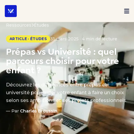
Ressources
Études
31 mars 2025 · 4 min de lecture
ARTICLE · ÉTUDES
Prépas vs Université : quel
parcours choisir pour votre
enfant ?
Découvrez les différences entre prépas et
université pour aider votre enfant à faire un choix
selon ses ambitions et ses projets professionnels.
— Par
Charles Broussin