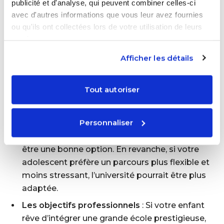
publicité et d'analyse, qui peuvent combiner celles-ci
particulières.
avec d'autres informations que vous leur avez fournies
ou qu'ils ont collectées lors de votre utilisation de leurs
Comment choisir entre prépa et
services.
université ?
Afficher les détails
Le choix entre prépa et université dépend de
plusieurs facteurs :
Tout autoriser
Le profil de l’étudiant
: Si votre enfant est très
Personnaliser
motivé, autonome et capable de supporter
une charge de travail intense, une prépa peut
être une bonne option. En revanche, si votre
adolescent préfère un parcours plus flexible et
moins stressant, l’université pourrait être plus
adaptée.
Les objectifs professionnels
: Si votre enfant
rêve d’intégrer une grande école prestigieuse,