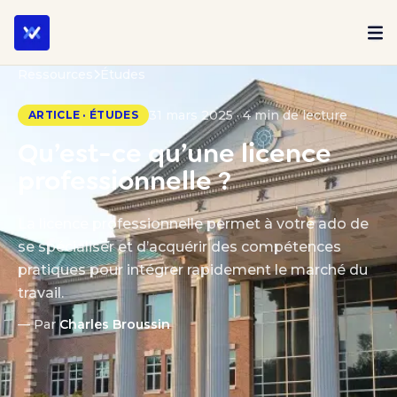
Ressources
Études
31 mars 2025 · 4 min de lecture
ARTICLE · ÉTUDES
Qu’est-ce qu’une licence
professionnelle ?
La licence professionnelle permet à votre ado de
se spécialiser et d’acquérir des compétences
pratiques pour intégrer rapidement le marché du
travail.
— Par
Charles Broussin