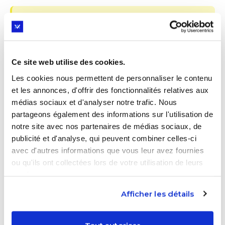
ASTUCE PROXXIE
👨‍🏫
Tips de Professeur Charlie :
Encouragez votre enfant à envisager
une licence professionnelle s’il souhaite
Ce site web utilise des cookies.
une formation concrète, pratique et
Les cookies nous permettent de personnaliser le contenu
tournée vers une insertion rapide sur le
et les annonces, d'offrir des fonctionnalités relatives aux
marché du travail.
médias sociaux et d'analyser notre trafic. Nous
partageons également des informations sur l'utilisation de
notre site avec nos partenaires de médias sociaux, de
4. Les débouchés et poursuite
publicité et d'analyse, qui peuvent combiner celles-ci
avec d'autres informations que vous leur avez fournies
d’études
ou qu'ils ont collectées lors de votre utilisation de leurs
services.
La licence professionnelle est conçue pour
permettre une entrée directe sur le marché du
Afficher les détails
travail, mais elle offre également des
opportunités de poursuite d’études dans certains