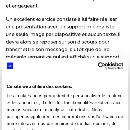
et engageant.
Un excellent exercice consiste à lui faire réaliser
une présentation avec un support minimaliste :
une seule image par diapositive et aucun texte. Il
devra alors se reposer sur son discours pour
transmettre son message, plutôt que de lire
mécaniquement ce qui est affiché sur le support.
Utiliser la communication non
verbale
Ce site web utilise des cookies.
Les cookies nous permettent de personnaliser le contenu
Les mots sont importants, mais la manière dont
et les annonces, d'offrir des fonctionnalités relatives aux
ils sont transmis l’est aussi. Une posture avachie,
médias sociaux et d'analyser notre trafic. Nous
un regard fuyant ou des gestes trop nerveux
partageons également des informations sur l'utilisation de
peuvent distraire et faire perdre en crédibilité.
notre site avec nos partenaires de médias sociaux, de