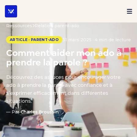
Ressources
Relation parent-ado
31 mars 2025 · 4 min de lecture
ARTICLE · PARENT-ADO
Comment aider mon ado à
prendre la parole ?
Découvrez des astuces pour encourager votre
ado à prendre la parole avec confiance et à
s’exprimer efficacement dans différentes
situations.
— Par
Charles Broussin