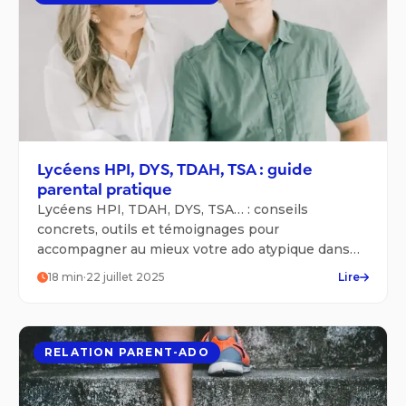
Lycéens HPI, DYS, TDAH, TSA : guide
parental pratique
Lycéens HPI, TDAH, DYS, TSA… : conseils
concrets, outils et témoignages pour
accompagner au mieux votre ado atypique dans
ses études et son orientation.
18
min
·
22 juillet 2025
Lire
RELATION PARENT-ADO