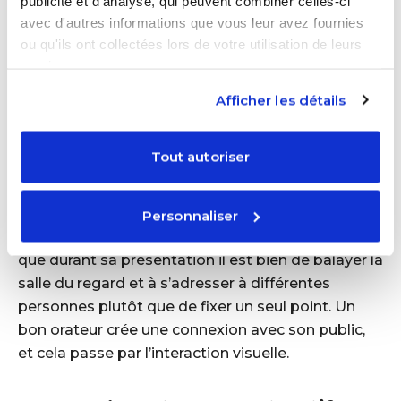
publicité et d'analyse, qui peuvent combiner celles-ci
Expliquez à votre enfant que son corps parle
avec d'autres informations que vous leur avez fournies
autant que ses mots. Invitez-le à se tenir droit, les
ou qu'ils ont collectées lors de votre utilisation de leurs
pieds bien ancrés au sol, à regarder son audience
services.
plutôt que ses chaussures, et à utiliser des gestes
Afficher les détails
naturels pour accompagner ses propos. Un bon
moyen de lui faire prendre conscience de ces
éléments est de le filmer pendant une courte
Tout autoriser
présentation, puis d’analyser ensemble les points
à améliorer.
Personnaliser
Avant son passage à l'oral, n'hésitez pas à lui dire
que durant sa présentation il est bien de balayer la
salle du regard et à s’adresser à différentes
personnes plutôt que de fixer un seul point. Un
bon orateur crée une connexion avec son public,
et cela passe par l’interaction visuelle.