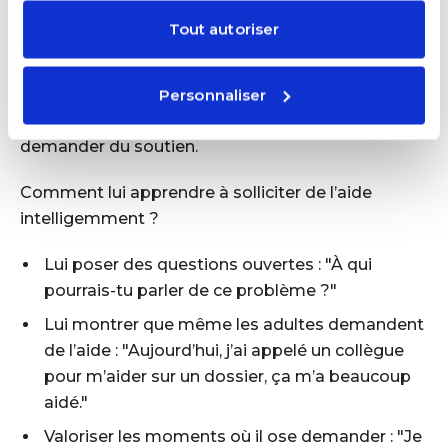
Tout autoriser
Montrer que demander de l’aide est une force, pas
une faiblesse Un enfant résilient ne signifie pas un
enfant qui affronte tout seul toutes les difficultés.
Personnaliser
La vraie force, c’est de savoir quand et comment
demander du soutien.
Comment lui apprendre à solliciter de l’aide
intelligemment ?
Lui poser des questions ouvertes : "À qui
pourrais-tu parler de ce problème ?"
Lui montrer que même les adultes demandent
de l’aide : "Aujourd’hui, j’ai appelé un collègue
pour m’aider sur un dossier, ça m’a beaucoup
aidé."
Valoriser les moments où il ose demander : "Je