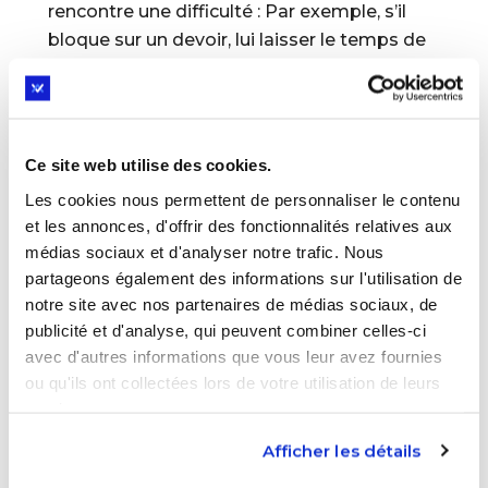
rencontre une difficulté : Par exemple, s’il
bloque sur un devoir, lui laisser le temps de
chercher avant de l’aider.
Encourager les activités qui demandent de la
patience : Apprendre un instrument, pratiquer
un sport, jardiner… Toutes ces expériences
Ce site web utilise des cookies.
l’habituent à gérer l’effort sur le long terme.
Les cookies nous permettent de personnaliser le contenu
et les annonces, d'offrir des fonctionnalités relatives aux
Mettre en place des petits défis progressifs :
médias sociaux et d'analyser notre trafic. Nous
"Cette semaine, ton défi est de demander seul
partageons également des informations sur l'utilisation de
un renseignement à un adulte."
notre site avec nos partenaires de médias sociaux, de
publicité et d'analyse, qui peuvent combiner celles-ci
À éviter : Surprotéger ou éviter tout inconfort. Il
avec d'autres informations que vous leur avez fournies
vaut mieux que l’enfant apprenne à gérer des
ou qu'ils ont collectées lors de votre utilisation de leurs
petits stress maintenant, plutôt que d’être
services.
déstabilisé par des plus grands plus tard.
Afficher les détails
Être un modèle de résilience