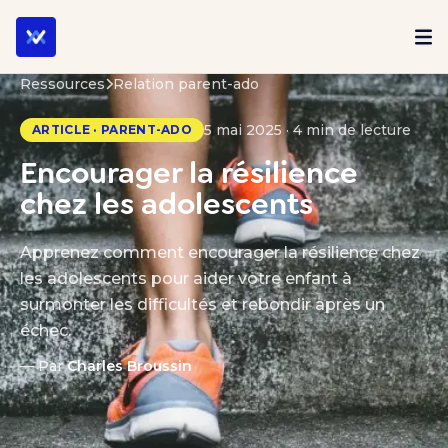
Ressources
Relation parent-ado
5 mai 2025 · 4 min de lecture
ARTICLE · PARENT-ADO
Encourager la résilience
chez les adolescents
Apprenez comment encourager la résilience chez
les adolescents pour aider votre enfant à
surmonter les difficultés et rebondir après un
échec.
— Par
Charles Broussin