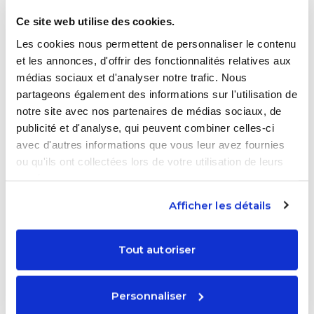
essentiel de suivre les instructions de
Parcoursup et de préciser s’il souhaite toujours
Ce site web utilise des cookies.
concourir pour ces vœux ou non.
Les cookies nous permettent de personnaliser le contenu
et les annonces, d'offrir des fonctionnalités relatives aux
Si vous renoncez à une proposition
pour
médias sociaux et d'analyser notre trafic. Nous
garder un vœu en attente, cette place sera
partageons également des informations sur l'utilisation de
immédiatement libérée pour un autre
notre site avec nos partenaires de médias sociaux, de
candidat. Soyez donc sûr que la place en
publicité et d'analyse, qui peuvent combiner celles-ci
attente est bien celle que votre ado souhaite
avec d'autres informations que vous leur avez fournies
vraiment.
ou qu'ils ont collectées lors de votre utilisation de leurs
services.
ASTUCE PROXXIE
Afficher les détails
Astuce
: Vous avez le droit de prendre
votre temps pour faire un choix réfléchi.
Tout autoriser
Soutenez votre ado dans sa réflexion,
car il s’agit d’un choix important pour
Personnaliser
son avenir.