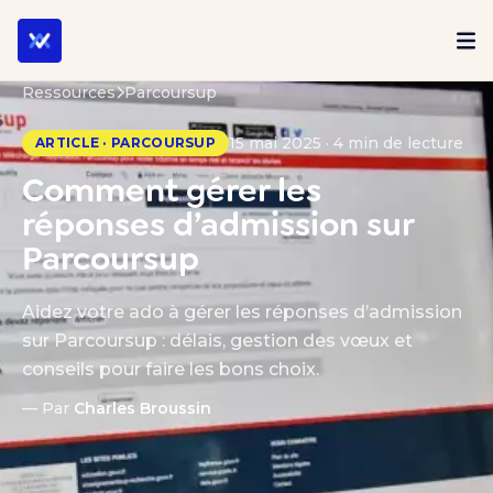
Ressources
Parcoursup
15 mai 2025 · 4 min de lecture
ARTICLE · PARCOURSUP
Comment gérer les
réponses d’admission sur
Parcoursup
Aidez votre ado à gérer les réponses d’admission
sur Parcoursup : délais, gestion des vœux et
conseils pour faire les bons choix.
— Par
Charles Broussin