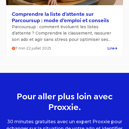
Comprendre la liste d’attente sur
Parcoursup : mode d’emploi et conseils
Parcoursup : comment évoluent les listes
d’attente ? Comprendre le classement, rassurer
son ado et agir sans stress pour optimiser ses
chances.
7
min
·
22 juillet 2025
Lire
Pour aller plus loin avec
Proxxie.
30 minutes gratuites avec un expert Proxxie pour
échanger sur la situation de votre ado et identifier