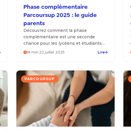
Phase complémentaire
Parcoursup 2025 : le guide
parents
Découvrez comment la phase
complémentaire est une seconde
chance pour les lycéens et étudiants
pour formuler de nouveaux voeux sur
18
min
·
22 juillet 2025
Lire
Parcoursup !
PARCOURSUP