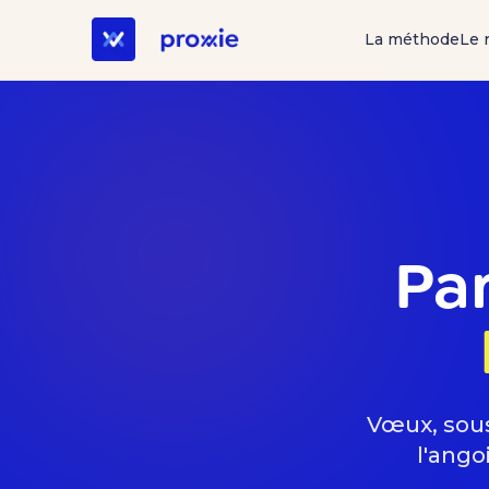
La méthode
Le 
Pa
Vœux, sous
l'ango