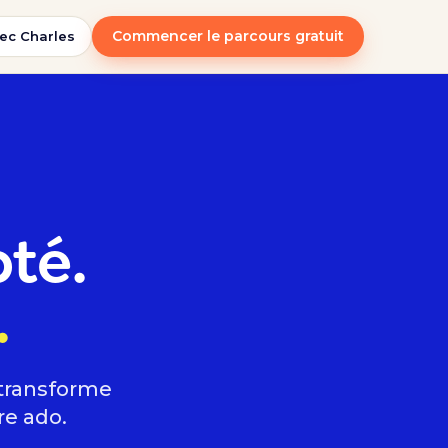
Commencer le parcours gratuit
ec Charles
té.
.
 transforme
re ado.