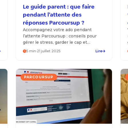
Le guide parent : que faire
pendant l’attente des
réponses Parcoursup ?
Accompagnez votre ado pendant
l’attente Parcoursup : conseils pour
gérer le stress, garder le cap et
préparer la suite en toute sérénité.
5
min
·
21 juillet 2025
Lire
PARCOURSUP