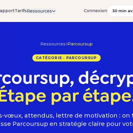
rapport
Tarifs
Connexion
Ressources
30 min av
Ressources
Parcoursup
CATÉGORIE · PARCOURSUP
rcoursup, décryp
Étape par étape
-vœux, attendus, lettre de motivation : on
isse Parcoursup en stratégie claire pour vot