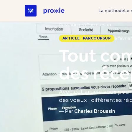
La méthode
Le 
Ressources
Parcoursup
6 févrie
ARTICLE · PARCOURSUP
Tout com
des réce
Avec cet article vous pou
des voeux : différentes répo
— Par
Charles Broussin