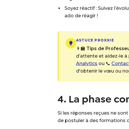
Soyez réactif : Suivez l’évo
ado de réagir !
ASTUCE PROXXIE
👨‍🏫
Tips de Professeur
d’attente et aidez-le à
Analytics
ou 📞
Contact
d'obtenir le vœu ou no
4. La phase c
Si les réponses reçues ne sont
de postuler à des formations q