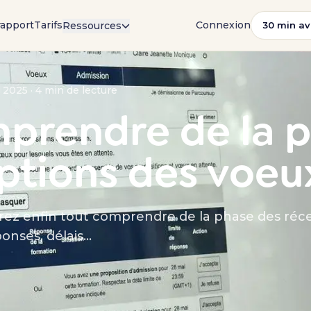
rapport
Tarifs
Connexion
Ressources
30 min av
r 2025 · 4 min de lecture
prendre de la 
ptions des voeu
rrez enfin tout comprendre de la phase des réc
nses, délais...