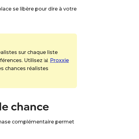
lace se libère pour dire à votre
listes sur chaque liste
férences. Utilisez 📊
Proxxie
es chances réalistes
de chance
la phase complémentaire permet