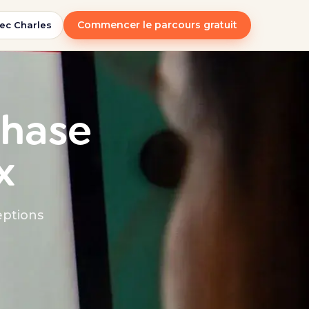
Commencer le parcours gratuit
ec Charles
phase
x
eptions