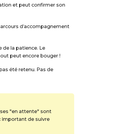
mation et peut confirmer son
e un parcours d’accompagnement
 de la patience. Le
tout peut encore bouger !
a pas été retenu. Pas de
es "en attente" sont
c important de suivre