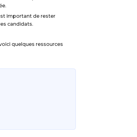
ée.
est important de rester
res candidats.
voici quelques ressources