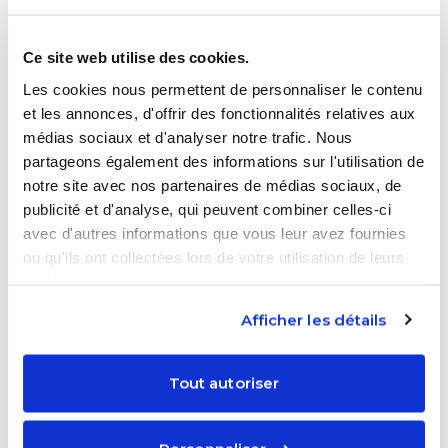
Se connecter à Parcoursup et vérifier la liste
Ce site web utilise des cookies.
des vœux saisis.
Les cookies nous permettent de personnaliser le contenu
Ajouter tous les documents demandés
et les annonces, d'offrir des fonctionnalités relatives aux
(bulletins, CV, lettres de motivation…).
médias sociaux et d'analyser notre trafic. Nous
Cliquer sur "confirmer" chaque vœu avant la
partageons également des informations sur l'utilisation de
notre site avec nos partenaires de médias sociaux, de
date limite.
publicité et d'analyse, qui peuvent combiner celles-ci
Nos conseils
: Notez la date limite dans l’agenda
avec d'autres informations que vous leur avez fournies
ou qu'ils ont collectées lors de votre utilisation de leurs
et faites un rappel à votre ado. Trop d’élèves
services.
pensent que leur dossier est finalisé alors qu’ils
n’ont pas validé leurs choix. Sans confirmation, un
Afficher les détails
vœu ne sera pas pris en compte, même s’il était
parfaitement rempli.
Tout autoriser
5. La phase complémentaire : ne