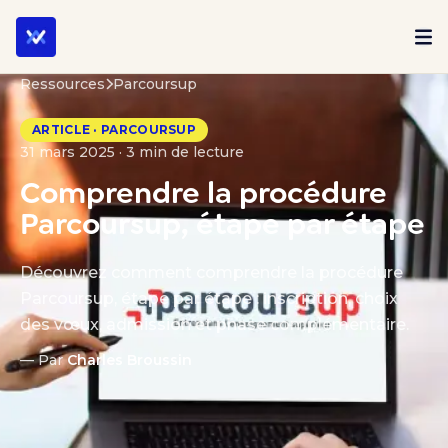
Ressources
Parcoursup
ARTICLE · PARCOURSUP
31 mars 2025 · 3 min de lecture
Comprendre la procédure
Parcoursup, étape par étape
Découvrez comment comprendre la procédure
Parcoursup, étape par étape : inscription, choix
des vœux, admission et phase complémentaire.
— Par
Charles Broussin