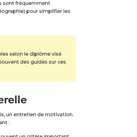
les sont fréquemment
ographie) pour simplifier les
les selon le diplôme visé
 souvent des guides sur ces
erelle
s, un entretien de motivation.
nt :
souvent un critère important.