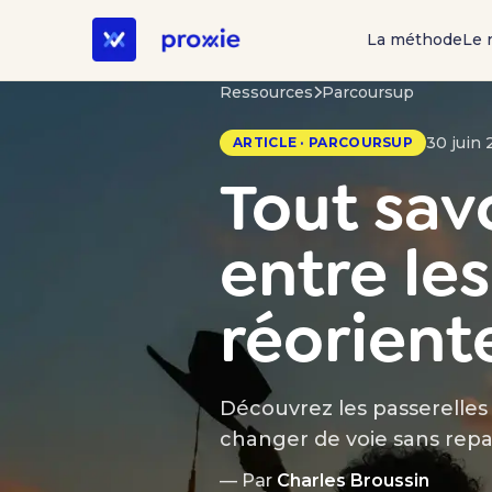
La méthode
Le 
Ressources
Parcoursup
30 juin 
ARTICLE · PARCOURSUP
Tout savo
entre le
réorient
Découvrez les passerelles 
changer de voie sans repa
— Par
Charles Broussin