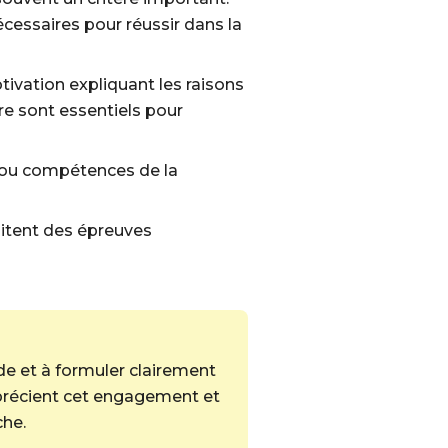
cessaires pour réussir dans la
ivation expliquant les raisons
re sont essentiels pour
S ou compétences de la
sitent des épreuves
de et à formuler clairement
pprécient cet engagement et
che.