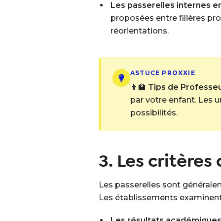
Les passerelles internes en
proposées entre filières pr
réorientations.
ASTUCE PROXXIE
👨‍🏫
Tips de Professeur
par votre enfant. Les u
possibilités.
3. Les critère
Les passerelles sont généralem
Les établissements examinent pl
Les résultats académique