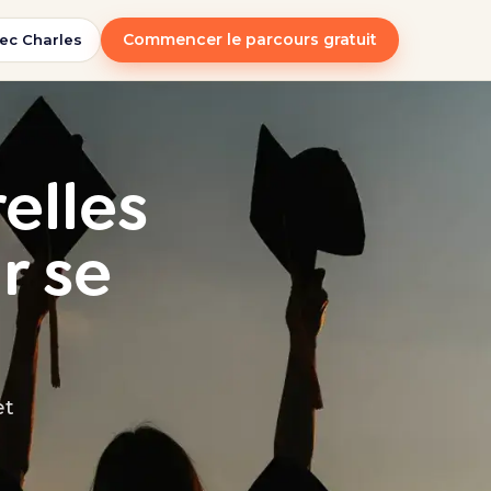
Commencer le parcours gratuit
ec Charles
relles
r se
et