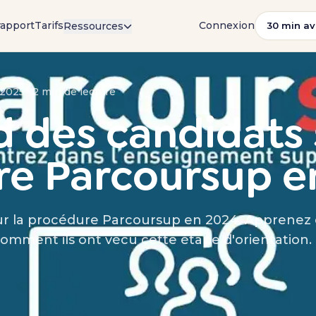
rapport
Tarifs
Connexion
Ressources
30 min av
2025 · 2 min de lecture
d des candidats 
re Parcoursup e
sur la procédure Parcoursup en 2024. Apprenez
comment ils ont vécu cette étape d'orientation.