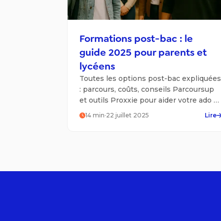
Formations post-bac : le
guide 2025 pour parents et
lycéens
Toutes les options post-bac expliquées
: parcours, coûts, conseils Parcoursup
et outils Proxxie pour aider votre ado à
choisir sa voie en toute confiance.
14
min
·
22 juillet 2025
Lire