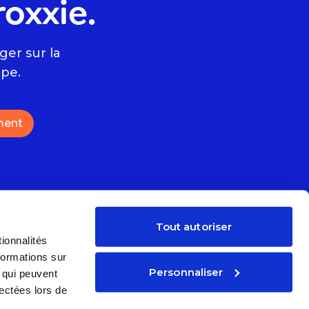
roxxie.
er sur la
ape.
ment
Tout autoriser
Suivez-nous
ionnalités
formations sur
t
Personnaliser
, qui peuvent
lectées lors de