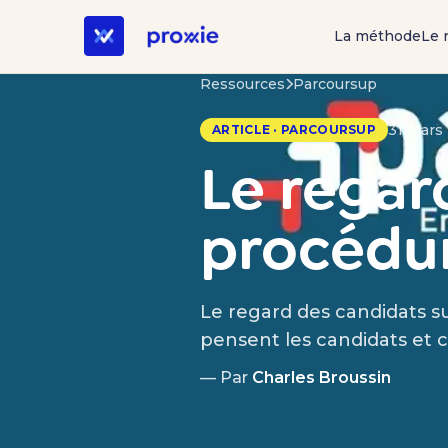
La méthode
Le 
Ressources
Parcoursup
31 mars 
ARTICLE · PARCOURSUP
Le regar
procédu
Le regard des candidats 
pensent les candidats et 
— Par
Charles Broussin