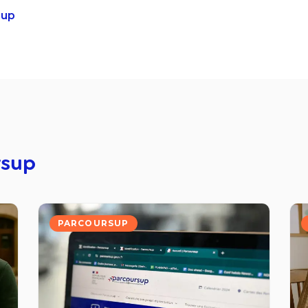
sup
rsup
PARCOURSUP