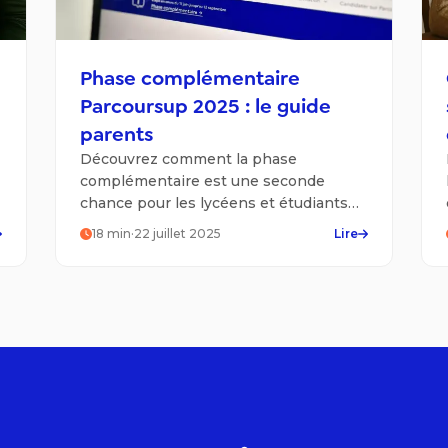
Phase complémentaire
Parcoursup 2025 : le guide
parents
Découvrez comment la phase
complémentaire est une seconde
chance pour les lycéens et étudiants
pour formuler de nouveaux voeux sur
18
min
·
22 juillet 2025
Lire
Parcoursup !