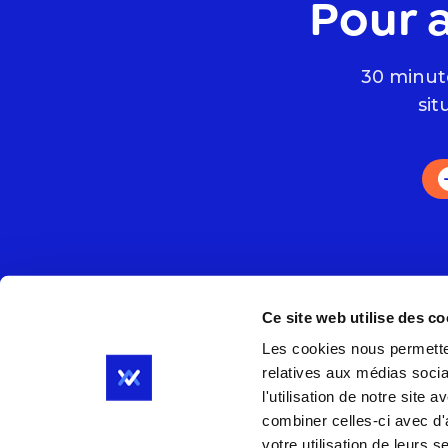
Pour a
30 minut
sit
Ce site web utilise des co
Nos outils
Ressourc
Les cookies nous permetten
relatives aux médias socia
Test
Blog
l'utilisation de notre site
Dashboard
Cas client
combiner celles-ci avec d'
votre utilisation de leurs s