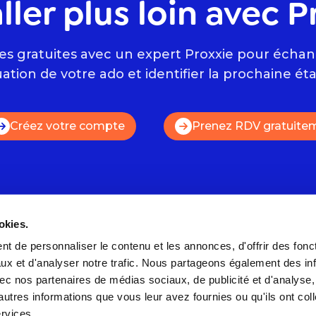
ller plus loin avec P
es gratuites avec un expert Proxxie pour échang
uation de votre ado et identifier la prochaine ét
Créez votre compte
Prenez RDV gratuite
okies.
es
Nous contacter
t de personnaliser le contenu et les annonces, d'offrir des fonct
ux et d'analyser notre trafic. Nous partageons également des in
Prenez RDV gratuitemen
 avec nos partenaires de médias sociaux, de publicité et d'analyse
s
Par email
autres informations que vous leur avez fournies ou qu'ils ont col
FAQ
ervices.