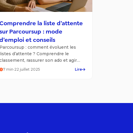
Comprendre la liste d’attente
sur Parcoursup : mode
d’emploi et conseils
Parcoursup : comment évoluent les
listes d’attente ? Comprendre le
classement, rassurer son ado et agir
sans stress pour optimiser ses
7
min
·
22 juillet 2025
Lire
chances.