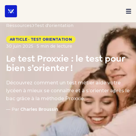
Ressources
Test d'orientation
ARTICLE · TEST ORIENTATION
30 juin 2025 · 5 min de lecture
Le test Proxxie : le test pour
bien s’orienter !
Découvrez comment un test métier aide votre
lycéen à mieux se connaître et à s’orienter après le
bac grâce à la méthode Proxxie.
— Par
Charles Broussin