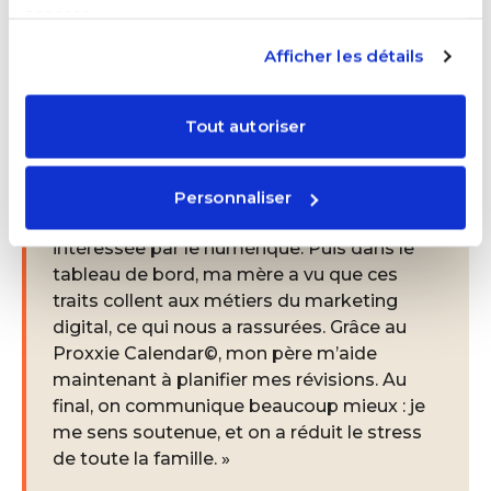
Quelques témoignages
services.
Afficher les détails
Emma, 17 ans (France, réorientation) :
« J’étais en Terminale ES quand j’ai décidé
Tout autoriser
de changer de filière vers le bac STMG. Mes
parents et moi avions peur de cette
réorientation. Le test Proxxie m’a d’abord
Personnaliser
fait comprendre que j’étais très sociable et
intéressée par le numérique. Puis dans le
tableau de bord, ma mère a vu que ces
traits collent aux métiers du marketing
digital, ce qui nous a rassurées. Grâce au
Proxxie Calendar©, mon père m’aide
maintenant à planifier mes révisions. Au
final, on communique beaucoup mieux : je
me sens soutenue, et on a réduit le stress
de toute la famille. »