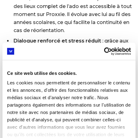
des lieux complet de l’ado est accessible à tout
moment sur Proxxie. Il évolue avec lui au fil des
années scolaires, ce qui facilite la continuité en
cas de réorientation.
Dialogue renforcé et stress réduit
: grâce aux
outils Proxxie, le parent n’est plus impuissant.
Vous pouvez aborder sereinement chaque
choix d’orientation ensemble. Le suivi partagé
et la clarté sur le profil de l’élève calment les
Ce site web utilise des cookies.
inquiétudes. Comme Proxxie le rappelle, plutôt
Les cookies nous permettent de personnaliser le contenu
que de faire pression pour « faire le bon choix »,
et les annonces, d'offrir des fonctionnalités relatives aux
il vaut mieux aider le jeune à mieux se
médias sociaux et d'analyser notre trafic. Nous
connaître et tester des options. En agissant
partageons également des informations sur l'utilisation de
notre site avec nos partenaires de médias sociaux, de
ainsi, le stress lié à la décision diminue et la
publicité et d'analyse, qui peuvent combiner celles-ci
communication parent-enfant s’améliore.
avec d'autres informations que vous leur avez fournies
ou qu'ils ont collectées lors de votre utilisation de leurs