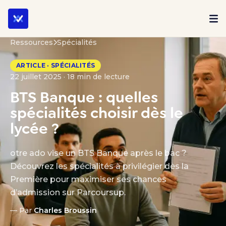
Ressources
Spécialités
ARTICLE · SPÉCIALITÉS
22 juillet 2025 · 18 min de lecture
BTS Banque : quelles
spécialités choisir dès le
lycée ?
otre ado vise un BTS Banque après le bac ?
Découvrez les spécialités à privilégier dès la
Première pour maximiser ses chances
d’admission sur Parcoursup.
— Par
Charles Broussin