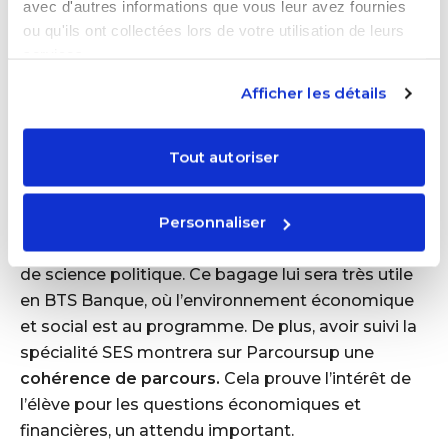
SES et Maths de préférence
avec d'autres informations que vous leur avez fournies
ou qu'ils ont collectées lors de votre utilisation de leurs
services.
Si votre enfant est en Seconde générale et
envisage de faire un BTS Banque,
il est fortement
Afficher les détails
conseillé de choisir la spécialité SES (Sciences
Économiques et Sociales)
dès la Première. La SES
Tout autoriser
lui apportera des notions fondamentales
d’économie (marchés, rôle des banques,
Personnaliser
comportement des consommateurs…), de
sociologie (comprendre les clients, la société) et
de science politique. Ce bagage lui sera très utile
en BTS Banque, où l’environnement économique
et social est au programme. De plus, avoir suivi la
spécialité SES montrera sur Parcoursup une
cohérence de parcours.
Cela prouve l’intérêt de
l’élève pour les questions économiques et
financières, un attendu important.