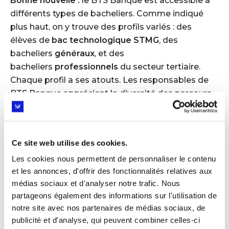
Bonne nouvelle :
le BTS Banque est accessible à
différents types de bacheliers. Comme indiqué
plus haut, on y trouve des profils variés : des
élèves de
bac technologique STMG
, des
bacheliers
généraux
, et des
bacheliers
professionnels
du secteur tertiaire.
Chaque profil a ses atouts. Les responsables de
BTS Banque apprécient la diversité des parcours,
car cela enrichit la promotion et correspond
aux
différents visages de la clientèle
bancaire
(diversité de profils, c’est un plus dans
Ce site web utilise des cookies.
une équipe). Cependant, pour maximiser ses
Les cookies nous permettent de personnaliser le contenu
chances d’admission, il est utile d’avoir suivi au
et les annonces, d'offrir des fonctionnalités relatives aux
lycée des matières en cohérence avec les
médias sociaux et d'analyser notre trafic. Nous
attendus de la formation.
partageons également des informations sur l'utilisation de
notre site avec nos partenaires de médias sociaux, de
Pour les bacs généraux :
l’alliance
publicité et d'analyse, qui peuvent combiner celles-ci