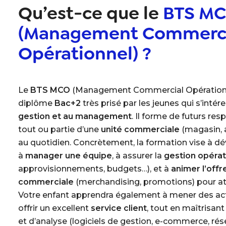
Qu’est-ce que le
BTS M
(Management Commerci
Opérationnel) ?
Le
BTS MCO
(Management Commercial Opérationn
diplôme
Bac+2
très prisé par les jeunes qui s’inté
gestion et au management
. Il forme de futurs re
tout ou partie d’une
unité commerciale
(magasin, 
au quotidien. Concrètement, la formation vise à d
à
manager une équipe
, à assurer la
gestion opérat
approvisionnements, budgets…), et à
animer l’offr
commerciale
(merchandising, promotions) pour attir
Votre enfant apprendra également à mener des ac
offrir un excellent
service client
, tout en maîtrisant
et d’analyse (logiciels de gestion, e-commerce, rés