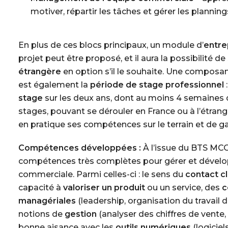
motiver, répartir les tâches et gérer les planning
En plus de ces blocs principaux, un module d’
entre
projet peut être proposé, et il aura la possibilité d
étrangère
en option s’il le souhaite. Une compos
est également la
période de stage professionnel
:
stage
sur les deux ans, dont au moins 4 semaines d
stages, pouvant se dérouler en France
ou à l’étrang
en pratique ses compétences sur le terrain et de g
Compétences développées :
À l’issue du BTS MCO,
compétences très complètes pour gérer et développ
commerciale. Parmi celles-ci : le sens du
contact cl
capacité à
valoriser un produit
ou un service, des
c
managériales
(leadership, organisation du travail d
notions de
gestion
(analyser des chiffres de vente,
bonne aisance avec les
outils numériques
(logiciel