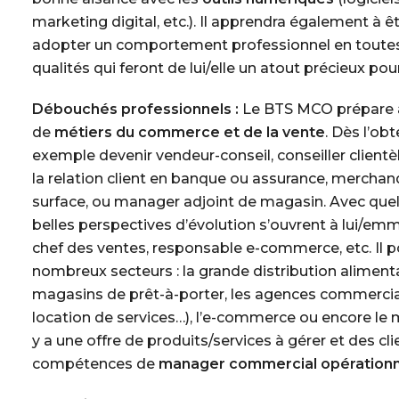
marketing digital, etc.). Il apprendra également à ê
adopter un comportement professionnel en toutes
qualités qui feront de lui/elle un atout précieux pou
Débouchés professionnels :
Le BTS MCO prépare à
de
métiers du commerce et de la vente
. Dès l’ob
exemple devenir
vendeur-conseil, conseiller clientè
la relation client en banque ou assurance
,
merchand
surface, ou
manager adjoint de magasin
. Avec que
belles perspectives d’évolution s’ouvrent à lui/em
chef des ventes, responsable e-commerce, etc. Il p
nombreux secteurs : la grande distribution alimenta
magasins de prêt-à-porter, les agences commercia
location de services…), l’e-commerce ou encore le m
y a une offre de produits/services à gérer et des clie
compétences de
manager commercial opérationn