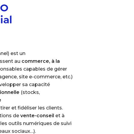
CO
al
el) est un
ressent au
commerce, à la
sponsables capables de gérer
agence, site e-commerce, etc.)
évelopper sa capacité
ionnelle
(stocks,
e
er et fidéliser les clients.
tions de
vente-conseil
et à
 les outils numériques de suivi
eaux sociaux…).