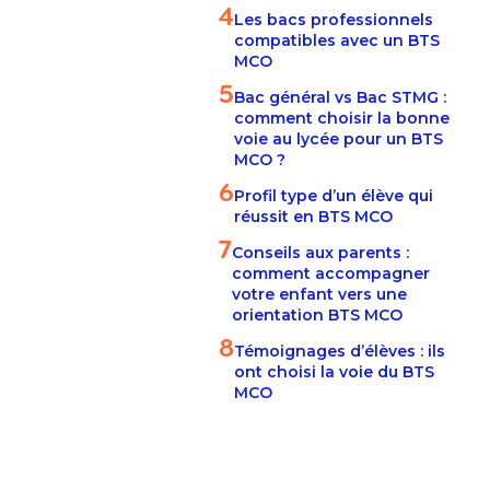
4
Les bacs professionnels
compatibles avec un BTS
MCO
5
Bac général vs Bac STMG :
comment choisir la bonne
voie au lycée pour un BTS
MCO ?
6
Profil type d’un élève qui
réussit en BTS MCO
7
Conseils aux parents :
comment accompagner
votre enfant vers une
orientation BTS MCO
8
Témoignages d’élèves : ils
ont choisi la voie du BTS
MCO