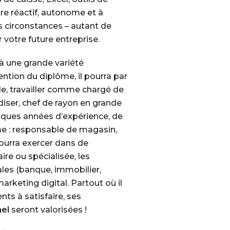
tre réactif, autonome et à
 circonstances – autant de
r votre future entreprise.
 une grande variété
tention du diplôme, il pourra par
le
, travailler comme
chargé de
iser
,
chef de rayon
en grande
lques années d’expérience, de
me : responsable de magasin,
ourra exercer dans de
ire ou spécialisée, les
les (banque, immobilier,
arketing digital. Partout où il
nts à satisfaire, ses
el
seront valorisées !