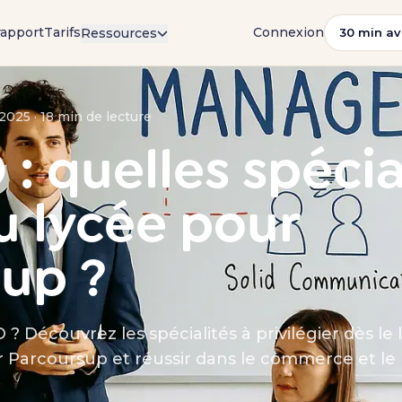
rapport
Tarifs
Connexion
Ressources
30 min av
t 2025 · 18 min de lecture
: quelles spécia
au lycée pour
up ?
? Découvrez les spécialités à privilégier dès le 
r Parcoursup et réussir dans le commerce et le