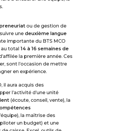
s.
preneuriat
ou de gestion de
e suivre une
deuxième langue
ante importante du BTS MCO
 au total
14 à 16 semaines de
’affilée la première année. Ces
er
, sont l’occasion de mettre
agner en expérience.
 il aura acquis des
er l’activité d’une unité
ient
(écoute, conseil, vente), la
ompétences
’équipe), la maîtrise des
 piloter un budget) et une
s de caisse, Excel, outils de