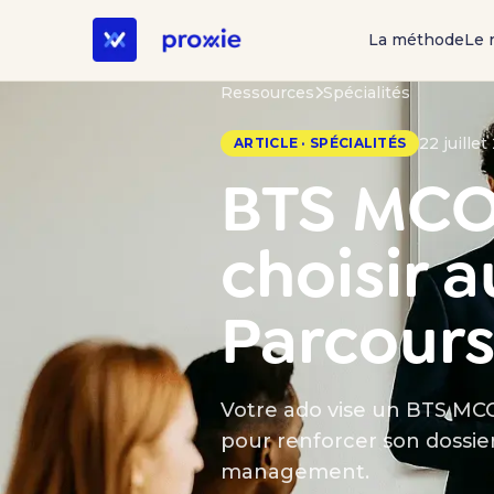
La méthode
Le 
Ressources
Spécialités
22 juille
ARTICLE · SPÉCIALITÉS
BTS MCO 
choisir 
Parcours
Votre ado vise un BTS MCO 
pour renforcer son dossie
management.