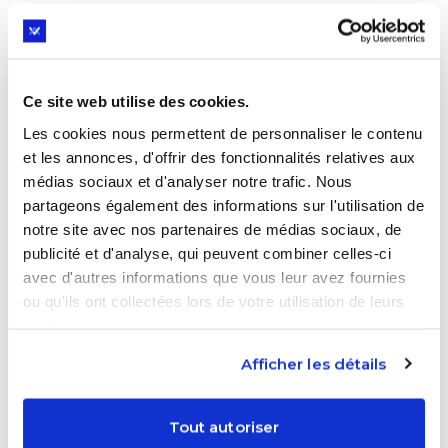
Mathématiques Expertes demande :
● Une rigueur et une organisation irréprochables.
Ce site web utilise des cookies.
● Une réelle motivation pour le raisonnement et
les calculs complexes.
Les cookies nous permettent de personnaliser le contenu
et les annonces, d'offrir des fonctionnalités relatives aux
● Une capacité à gérer une charge de travail
médias sociaux et d'analyser notre trafic. Nous
importante, en parallèle des autres matières.
partageons également des informations sur l'utilisation de
notre site avec nos partenaires de médias sociaux, de
publicité et d'analyse, qui peuvent combiner celles-ci
Nos conseils pour accompagner
avec d'autres informations que vous leur avez fournies
votre enfant
ou qu'ils ont collectées lors de votre utilisation de leurs
services.
Si votre enfant est tenté par cette option, voici
Afficher les détails
quelques pistes pour l’aider à se préparer :
●
Validez son intérêt pour les mathématiques
:
Tout autoriser
Cette option est destinée aux élèves passionnés