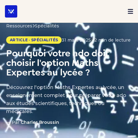
Ressources
Spécialités
31 mars 2025 · 2 min de lecture
ARTICLE · SPÉCIALITÉS
Pourquoi votre ado doit
choisir l'option Maths
Expertes au lycée ?
Découvrez l'option Maths Expertes au lycée, un
enseignement complet pour préparer votre ado
aux études scientifiques, techniques ou
médicales.
— Par
Charles Broussin