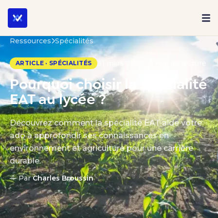
Ressources
Spécialités
31 mars 2025 · 4 min de lecture
ARTICLE · SPÉCIALITÉS
Pourquoi choisir la spécialité
EAT au lycée ?
Découvrez comment la spécialité EAT aide votre
ado à approfondir ses connaissances en
environnement et agriculture pour une carrière
durable.
— Par
Charles Broussin