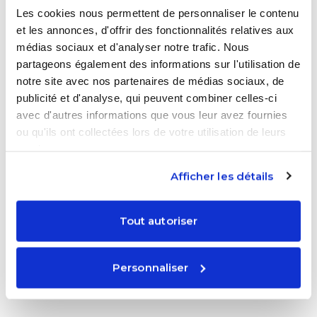
énergétique
Les cookies nous permettent de personnaliser le contenu
et les annonces, d'offrir des fonctionnalités relatives aux
Changement climatique
: Étude des causes,
médias sociaux et d'analyser notre trafic. Nous
impacts et solutions.
partageons également des informations sur l'utilisation de
Énergies renouvelables
: Analyse des
notre site avec nos partenaires de médias sociaux, de
technologies et des politiques d’intégration.
publicité et d'analyse, qui peuvent combiner celles-ci
avec d'autres informations que vous leur avez fournies
Thématique 2 : Agriculture innovante
ou qu'ils ont collectées lors de votre utilisation de leurs
services.
Technologies agricoles
: Découverte des outils
Afficher les détails
numériques et de la robotique en agriculture.
Gestion des sols et des cultures
: Étude des
Tout autoriser
pratiques de conservation et d’enrichissement
des sols.
Personnaliser
Thématique 3 : Gestion des territoires face aux
enjeux environnementaux