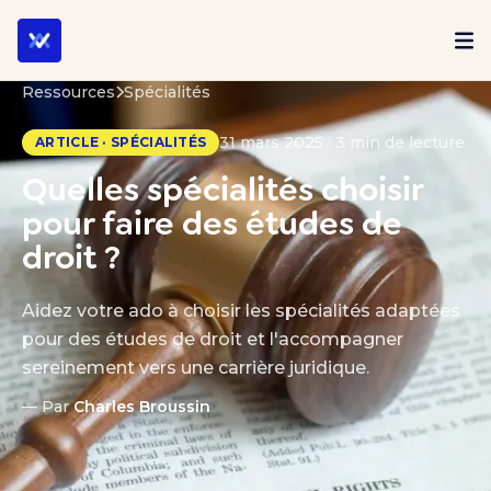
Ressources
Spécialités
31 mars 2025 · 3 min de lecture
ARTICLE · SPÉCIALITÉS
Quelles spécialités choisir
pour faire des études de
droit ?
Aidez votre ado à choisir les spécialités adaptées
pour des études de droit et l'accompagner
sereinement vers une carrière juridique.
— Par
Charles Broussin