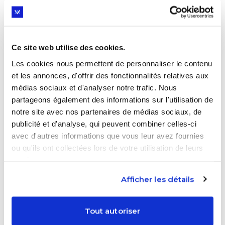
ou la littérature, ces spécialités peuvent aussi
enrichir son parcours :
Littératures, Langues et Cultures Étrangères
Ce site web utilise des cookies.
(LLCE)
: idéale pour se préparer à une carrière
Les cookies nous permettent de personnaliser le contenu
juridique internationale.
et les annonces, d'offrir des fonctionnalités relatives aux
médias sociaux et d'analyser notre trafic. Nous
Humanités, Littérature et Philosophie (HLP)
:
partageons également des informations sur l'utilisation de
favorise l’art du raisonnement et une maîtrise
notre site avec nos partenaires de médias sociaux, de
fine de la langue française.
publicité et d'analyse, qui peuvent combiner celles-ci
Littérature, Langues et Cultures de l’Antiquité
avec d'autres informations que vous leur avez fournies
(LLCA)
: renforce les compétences en analyse
ou qu'ils ont collectées lors de votre utilisation de leurs
et élargit la culture générale.
services.
Afficher les détails
L’option « Droits et Grands Enjeux
du Monde Contemporain » (DGEMC)
Tout autoriser