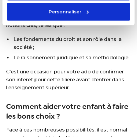
Proposée en Terminale, cette option est un
complément parfait pour les élèves qui
Personnaliser
envisagent une carrière en droit. Elle aborde des
notions clés, telles que :
Les fondements du droit et son rôle dans la
société ;
Le raisonnement juridique et sa méthodologie.
C’est une occasion pour votre ado de confirmer
son intérêt pour cette filière avant d’entrer dans
l’enseignement supérieur.
Comment aider votre enfant à faire
les bons choix ?
Face à ces nombreuses possibilités, il est normal