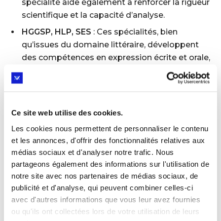
spécialité aide également à renforcer la rigueur
scientifique et la capacité d’analyse.
HGGSP, HLP, SES
: Ces spécialités, bien
qu’issues du domaine littéraire, développent
des compétences en expression écrite et orale,
réflexion et argumentation, essentielles pour
réussir en STAPS.
Les spécialités à privilégier en
Ce site web utilise des cookies.
Terminale
Les cookies nous permettent de personnaliser le contenu
et les annonces, d'offrir des fonctionnalités relatives aux
En Terminale, il est préférable de maintenir les
médias sociaux et d'analyser notre trafic. Nous
spécialités les plus en adéquation avec le
partageons également des informations sur l'utilisation de
notre site avec nos partenaires de médias sociaux, de
programme STAPS. La
SVT
reste la spécialité la
publicité et d'analyse, qui peuvent combiner celles-ci
plus conseillée, suivie de
Mathématiques
ou
avec d'autres informations que vous leur avez fournies
de
EPPCS
. Si votre enfant souhaite abandonner
ou qu'ils ont collectées lors de votre utilisation de leurs
les mathématiques en Terminale, il peut opter