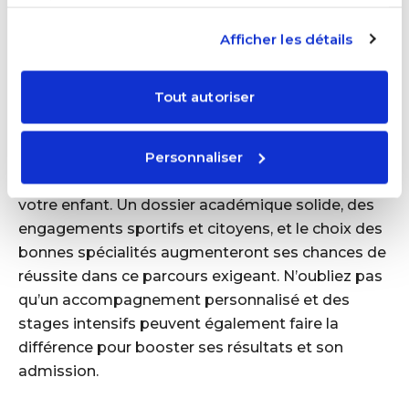
services.
pour l'option
Mathématiques complémentaires
,
moins exigeante mais toujours bénéfique.
Afficher les détails
Conclusion
Tout autoriser
Choisir les bonnes spécialités pour intégrer la
Personnaliser
filière STAPS est essentiel, mais il est important
de rester cohérent avec les goûts et les forces de
votre enfant. Un dossier académique solide, des
engagements sportifs et citoyens, et le choix des
bonnes spécialités augmenteront ses chances de
réussite dans ce parcours exigeant. N’oubliez pas
qu’un accompagnement personnalisé et des
stages intensifs peuvent également faire la
différence pour booster ses résultats et son
admission.