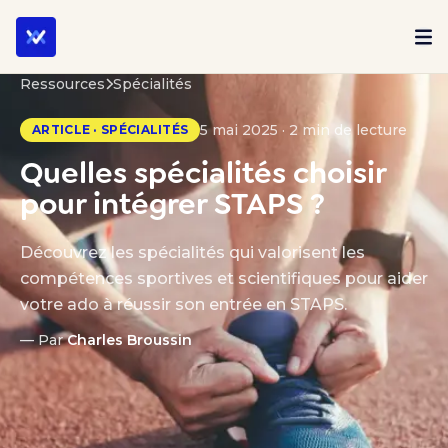
Ressources
Spécialités
5 mai 2025 · 2 min de lecture
ARTICLE · SPÉCIALITÉS
Quelles spécialités choisir
pour intégrer STAPS ?
Découvrez les spécialités qui valorisent les
compétences sportives et scientifiques pour aider
votre ado à réussir son entrée en STAPS.
— Par
Charles Broussin