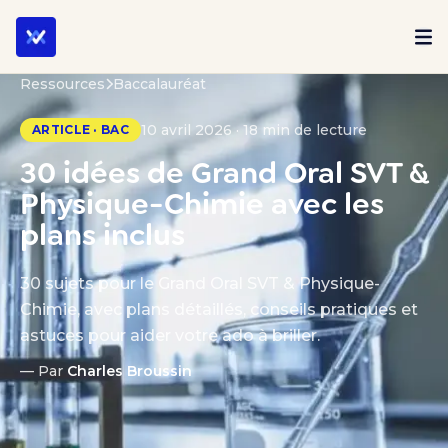
Ressources
Baccalauréat
10 avril 2026 · 18 min de lecture
ARTICLE · BAC
30 idées de Grand Oral SVT &
Physique-Chimie avec les
plans inclus
30 sujets pour le Grand Oral SVT & Physique-
Chimie, avec plans détaillés, conseils pratiques et
astuces pour aider votre ado à briller.
— Par
Charles Broussin