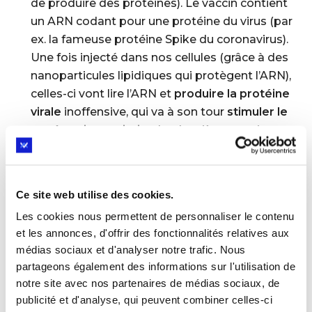
de produire des protéines). Le vaccin contient
un ARN codant pour une protéine du virus (par
ex. la fameuse protéine Spike du coronavirus).
Une fois injecté dans nos cellules (grâce à des
nanoparticules lipidiques qui protègent l’ARN),
celles-ci vont lire l’ARN et
produire la protéine
virale
inoffensive, qui va à son tour
stimuler le
système immunitaire
. La deuxième partie peut
préciser les
avantages et défis
de cette
technologie : très rapide à développer (il suffit
de connaitre la séquence génétique de l’agent
Ce site web utilise des cookies.
pathogène), modulable, mais nécessite une
Les cookies nous permettent de personnaliser le contenu
conservation à très basse température et peut
et les annonces, d'offrir des fonctionnalités relatives aux
entraîner des réactions inflammatoires fortes
médias sociaux et d'analyser notre trafic. Nous
(le corps n’aime pas qu’on lui injecte de l’ARN
partageons également des informations sur l'utilisation de
étranger).
notre site avec nos partenaires de médias sociaux, de
Conclusion :
Les vaccins à ARNm constituent
publicité et d'analyse, qui peuvent combiner celles-ci