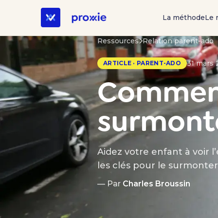
La méthode
Le 
Ressources
Relation parent-ado
31 mars 
ARTICLE · PARENT-ADO
Comment 
surmonte
Aidez votre enfant à voir 
les clés pour le surmonter 
— Par
Charles Broussin