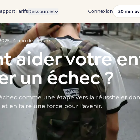
rapport
Tarifs
Connexion
Ressources
30 min av
2025 · 4 min de lecture
aider votre en
r un échec ?
l’échec comme une étape vers la réussite et don
et en faire une force pour l'avenir.