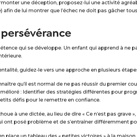
surmonter une déception, proposez-lui une activité agréa
fin de lui montrer que l’échec ne doit pas gâcher tous 
 persévérance
tence qui se développe. Un enfant qui apprend à ne p
ntérieure.
ntalité, guidez-le vers une approche en plusieurs étapes
nnaître qu’il est normal de ne pas réussir du premier coup
mélioré : Identifier des stratégies différentes pour progre
etits défis pour le remettre en confiance.
houe à une dictée, au lieu de dire « Ce n’est pas grave »
ui ont posé problème et de s’entraîner différemment pou
en place un tableau des « petites victoires » à la mais