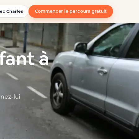
Commencer le parcours gratuit
ec Charles
fant à
nez-lui