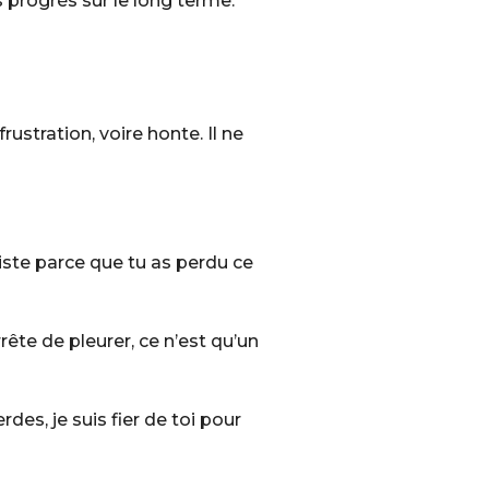
es progrès sur le long terme.
ustration, voire honte. Il ne
iste parce que tu as perdu ce
rête de pleurer, ce n’est qu’un
des, je suis fier de toi pour