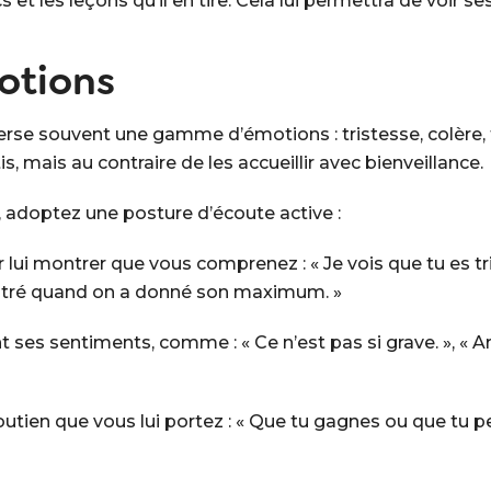
s et les leçons qu’il en tire. Cela lui permettra de voir s
otions
erse souvent une gamme d’émotions : tristesse, colère, fr
, mais au contraire de les accueillir avec bienveillance.
 adoptez une posture d’écoute active :
ui montrer que vous comprenez : « Je vois que tu es tr
ustré quand on a donné son maximum. »
t ses sentiments, comme : « Ce n’est pas si grave. », « Ar
outien que vous lui portez : « Que tu gagnes ou que tu per