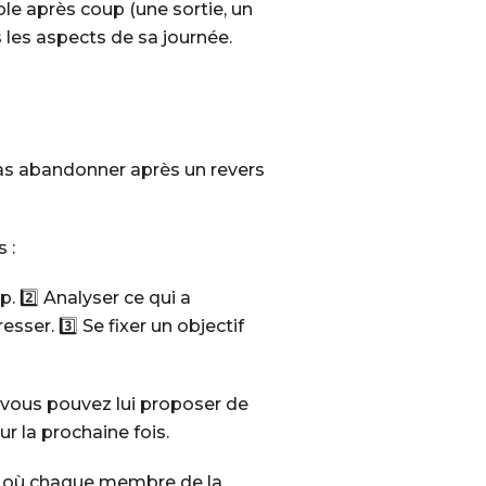
ble après coup (une sortie, un
les aspects de sa journée.
as abandonner après un revers
 :
. 2️⃣ Analyser ce qui a
sser. 3️⃣ Se fixer un objectif
, vous pouvez lui proposer de
r la prochaine fois.
on, où chaque membre de la